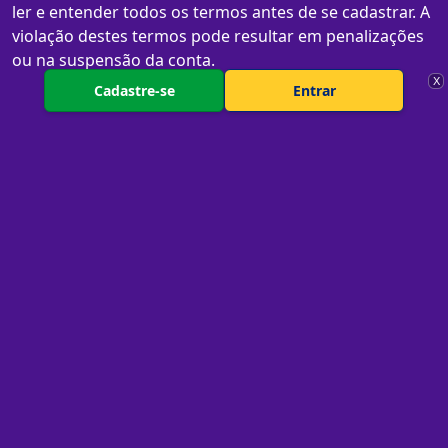
ler e entender todos os termos antes de se cadastrar. A
violação destes termos pode resultar em penalizações
ou na suspensão da conta.
X
Cadastre-se
Entrar