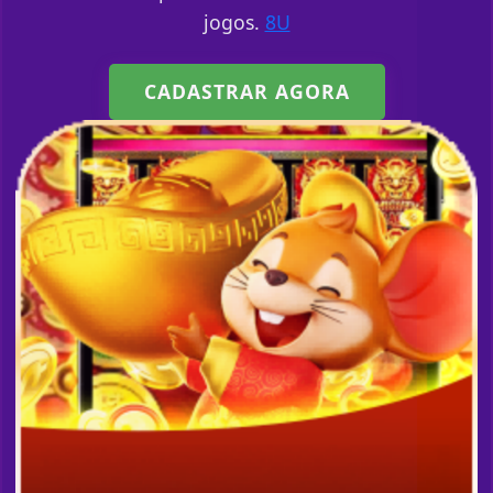
jogos.
8U
CADASTRAR AGORA