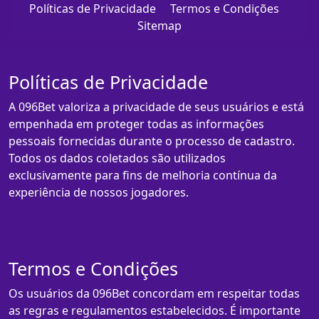
Políticas de Privacidade
Termos e Condições
Sitemap
Políticas de Privacidade
A 096Bet valoriza a privacidade de seus usuários e está
empenhada em proteger todas as informações
pessoais fornecidas durante o processo de cadastro.
Todos os dados coletados são utilizados
exclusivamente para fins de melhoria contínua da
experiência de nossos jogadores.
Termos e Condições
Os usuários da 096Bet concordam em respeitar todas
as regras e regulamentos estabelecidos. É importante