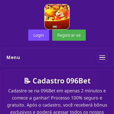
Login
Registrar-se
Menu
📝 Cadastro 096Bet
Cadastre-se na 096Bet em apenas 2 minutos e
comece a ganhar! Processo 100% seguro e
gratuito. Após o cadastro, você receberá bônus
exclusivos e poderá acessar todos os nossos