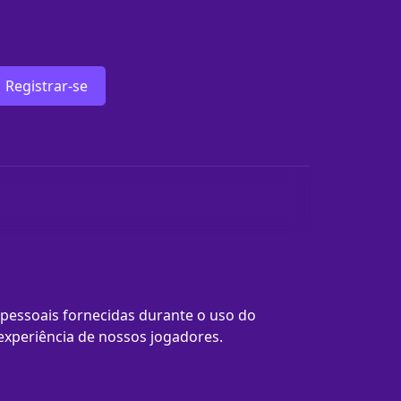
Registrar-se
 pessoais fornecidas durante o uso do
experiência de nossos jogadores.