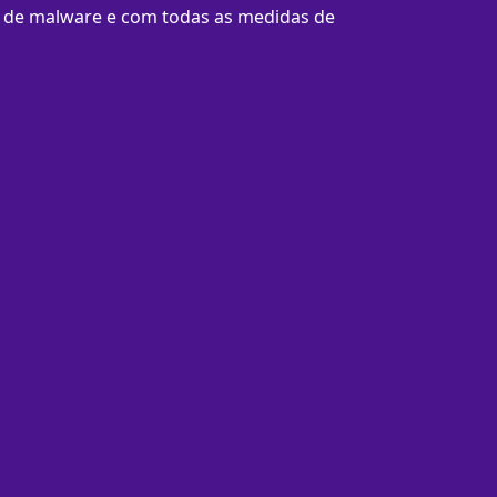
vre de malware e com todas as medidas de