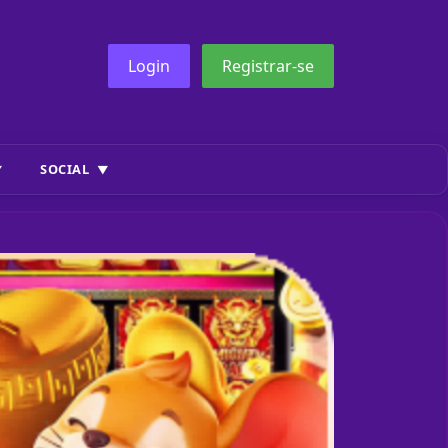
Login
Registrar-se
SOCIAL