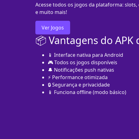
Acesse todos os jogos da plataforma: slots,
e muito mais!
Ver Jogos
📦 Vantagens do APK 
📱 Interface nativa para Android
🎮 Todos os jogos disponíveis
🔔 Notificações push nativas
⚡ Performance otimizada
🔒 Segurança e privacidade
📱 Funciona offline (modo básico)