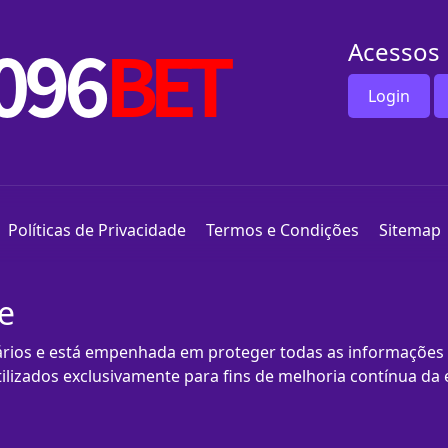
Acessos
Login
Políticas de Privacidade
Termos e Condições
Sitemap
de
uários e está empenhada em proteger todas as informações
ilizados exclusivamente para fins de melhoria contínua da 