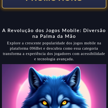
A Revolução dos Jogos Mobile: Diversão
na Palma da Mão
Explore a crescente popularidade dos jogos mobile na
plataforma 096Bet e descubra como essa categoria
transforma a experiência dos jogadores com acessibilidade
e tecnologia avançada.