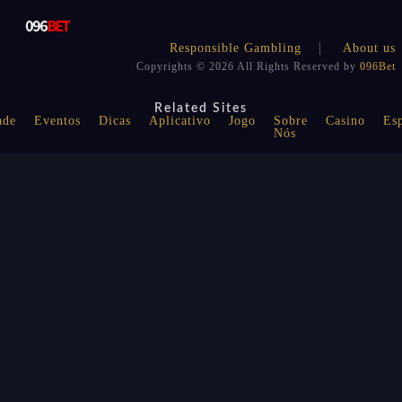
Responsible Gambling
About us
Copyrights © 2026 All Rights Reserved by
096Bet
Related Sites
ade
Eventos
Dicas
Aplicativo
Jogo
Sobre
Casino
Esp
Nós