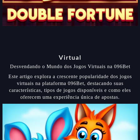
Virtual
Desvendando o Mundo dos Jogos Virtuais na 096Bet
Este artigo explora a crescente popularidade dos jogos
virtuais na plataforma 096Bet, destacando suas
características, tipos de jogos disponíveis e como eles
oferecem uma experiência única de apostas.