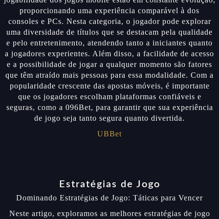
proporcionando uma experiência comparável à dos
consoles e PCs. Nesta categoria, o jogador pode explorar
uma diversidade de títulos que se destacam pela qualidade
e pelo entretenimento, atendendo tanto a iniciantes quanto
a jogadores experientes. Além disso, a facilidade de acesso
e a possibilidade de jogar a qualquer momento são fatores
que têm atraído mais pessoas para essa modalidade. Com a
popularidade crescente das apostas móveis, é importante
que os jogadores escolham plataformas confiáveis e
seguras, como a 096Bet, para garantir que sua experiência
de jogo seja tanto segura quanto divertida.
UBBet
Estratégias de Jogo
Dominando Estratégias de Jogo: Táticas para Vencer
Neste artigo, exploramos as melhores estratégias de jogo