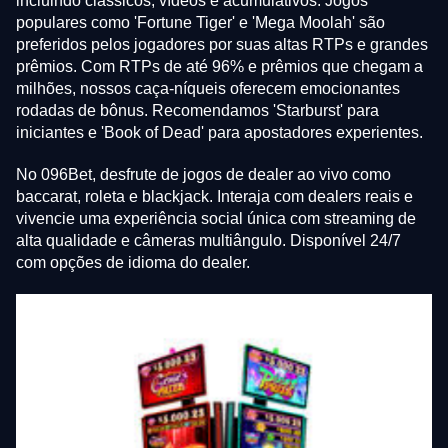
incluindo clássicos, vídeos e acumulativos. Jogos
populares como 'Fortune Tiger' e 'Mega Moolah' são
preferidos pelos jogadores por suas altas RTPs e grandes
prêmios. Com RTPs de até 96% e prêmios que chegam a
milhões, nossos caça-níqueis oferecem emocionantes
rodadas de bônus. Recomendamos 'Starburst' para
iniciantes e 'Book of Dead' para apostadores experientes.
No 096Bet, desfrute de jogos de dealer ao vivo como
baccarat, roleta e blackjack. Interaja com dealers reais e
vivencie uma experiência social única com streaming de
alta qualidade e câmeras multiângulo. Disponível 24/7
com opções de idioma do dealer.