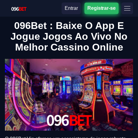
Entrar
Registrar-se
096Bet : Baixe O App E
Jogue Jogos Ao Vivo No
Melhor Cassino Online