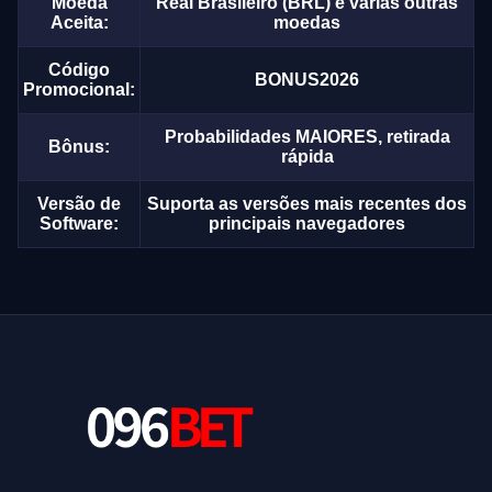
Moeda
Real Brasileiro (BRL) e várias outras
Aceita:
moedas
Código
BONUS2026
Promocional:
Probabilidades MAIORES, retirada
Bônus:
rápida
Versão de
Suporta as versões mais recentes dos
Software:
principais navegadores