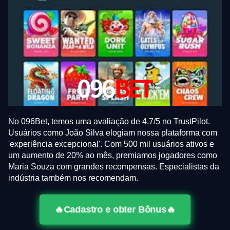
No 096Bet, temos uma avaliação de 4.7/5 no TrustPilot.
Usuários como João Silva elogiam nossa plataforma com
'experiência excepcional'. Com 500 mil usuários ativos e
um aumento de 20% ao mês, premiamos jogadores como
Maria Souza com grandes recompensas. Especialistas da
indústria também nos recomendam.
🔥Cadastro e obter Bônus🔥