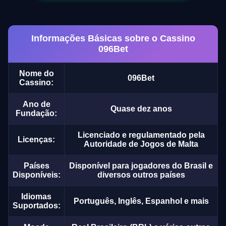
Informações Básicas sobre o Cassino
096Bet
Nome do
096Bet
Cassino:
Ano de
Quase dez anos
Fundação:
Licenciado e regulamentado pela
Licenças:
Autoridade de Jogos de Malta
Países
Disponível para jogadores do Brasil e
Disponíveis:
diversos outros países
Idiomas
Português, Inglês, Espanhol e mais
Suportados: