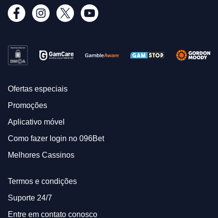
Ofertas especiais
Promoções
Aplicativo móvel
Como fazer login no 096Bet
Melhores Cassinos
Termos e condições
Suporte 24/7
Entre em contato conosco